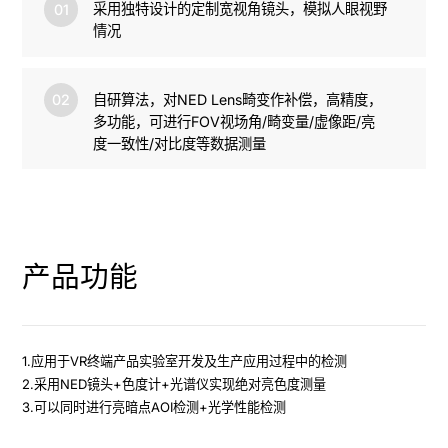
采⽤独特设计的定制宽视⻆镜头，模拟⼈眼视野
01
情况
自研算法，对NED Lens畸变作补偿，高精度，
02
多功能，可进行FOV视场角/畸变量/虚像距/亮
度一致性/对比度等数据测量
产品功能
1.应用于VR终端产品实验室开发及生产应用过程中的检测

2.采用NED镜头+色度计+光谱仪实现绝对亮色度测量

3.可以同时进行亮暗点AOI检测+光学性能检测