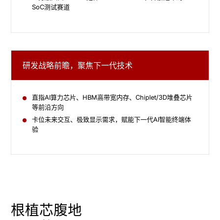
SoC测试赛道
研发战略前瞻，聚焦下一代技术
直指AI算力芯片、HBM高带宽内存、Chiplet/3D堆叠芯片
等前沿方向
卡位未来交互、极致显示需求，赋能下一代AI智能终端体
验
根植芯腹地