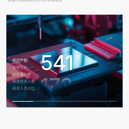
541
项
知识产权
发明专利
软件著作权
173
项
研发技术人员
研发人员占比
250
项
人