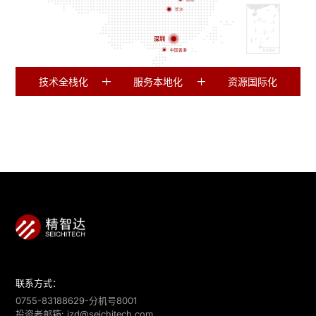
长沙
深圳
中国香港
技术全栈化
服务本地化
资源国际化
联系方式：
0755-83188629-分机号8001
投资者邮箱:
jzd@seichitech.com