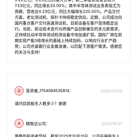
7.53亿元，同比增长33.00%；其中半导体测试业务表现尤为
亮眼，营收达4.23亿元，同比大幅增长220.50%。产品交付
方面，老化测试机、探针卡持续稳定供应。近期，公司成功向
国内重点客户交付高速测试机，目前设备在客户现场稳定运
行。当前，前沿技术迭代与终端产品创新催生的多元新需求，
正持续拉动半导体测试检测设备市场加速扩容。国际厂商在前
期实现产能3倍增长的基础上持续加码，以响应行业扩产趋
势；公司亦紧跟行业发展浪潮，以匹配下游客户需求。感谢您
的关注与支持！
Q
投资者_1754094535814：
2025/10/20
请问目前股东人数多少？谢谢
A
精智达公司：
2025/10/21
尊敬的投资者您好，截至2025年10月31日，公司在册股东人