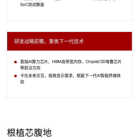
SoC测试赛道
研发战略前瞻，聚焦下一代技术
直指AI算力芯片、HBM高带宽内存、Chiplet/3D堆叠芯片
等前沿方向
卡位未来交互、极致显示需求，赋能下一代AI智能终端体
验
根植芯腹地