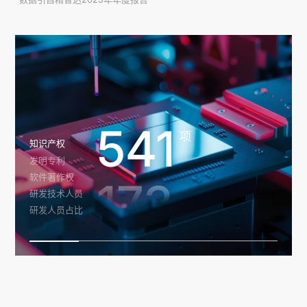
541
项
知识产权
发明专利
软件著作权
173
项
研发技术人员
研发人员占比
250
项
人