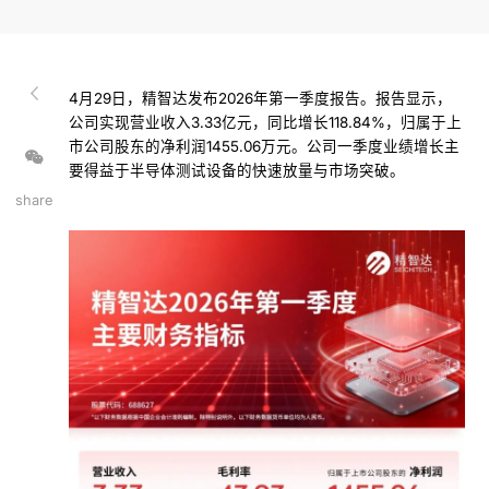
4月29日，精智达发布2026年第一季度报告。报告显示，
公司实现营业收入3.33亿元，同比增长118.84%，归属于上
市公司股东的净利润1455.06万元。公司一季度业绩增长主
要得益于半导体测试设备的快速放量与市场突破。
share