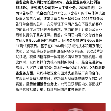
设备业务收入同比增长超150%，占主营业务收入比例达
55.51%，正式成为公司第一大主营业务。
2026年1月，公
司公告取得一笔金额高达13.11亿元（含税）的半导体测试设
备重大销售合同，该笔订单金额已超过公司2025年对外公
告订单金额的总和，充分印证了公司产品在下游头部客户
中的认可度及市场的强劲需求，充沛的在手订单为公司业
绩增长提供了坚实保障。目前，公司已向客户交付首台自
主研发9 Gbps高速FT测试机，同时稳步推进18 Gbps高速
FT测试机项目。基于在DRAM测试领域的技术积累及领先
优势，公司正将业务范围扩展至NAND Flash、SoC芯片测
试领域，积极把握存算一体等技术演进带来的新机遇。与
此同时，公司紧抓作为核心耗材的探针卡，结合先进封装
需求，为客户提供“设备+耗材”一体化解决方案。
XR检测设
备业务方面，
公司持续深化与国外头部终端厂商的合作，
实现系列设备批量交付，成功切入AI智能终端交互的新兴
赛道。
显示检测设备业务上，
公司已获得国内头部面板厂
高世代线批量订单，持续巩固国产化领先地位。