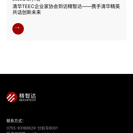
清华TEEC企业家协会到访精智达——携手清华精英
共话创新未来
联系方式：
0755-83188629-分机号8001