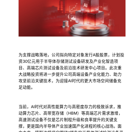
为支撑战略落地，公司拟向特定对象发行A股股票，计划投
资30亿元用于半导体存储测试设备研发及产业化智造项
目、高端芯片测试设备及前沿技术研发中心项目。此次重
大战略投资将进一步提升公司高端设备产业化能力、助力
攻坚前沿关键技术，为迎接AI时代的更大市场空间储备充
足动能。
当前，AI时代对高性能算力与高密度存力的极致诉求，推
动算力芯片、高带宽存储（HBM）等高端芯片需求激增，
高速测试设备不仅是芯片制程升级和良率提升的关键支
撑，更是国内半导体产业加速国产化进程的核心战场。面