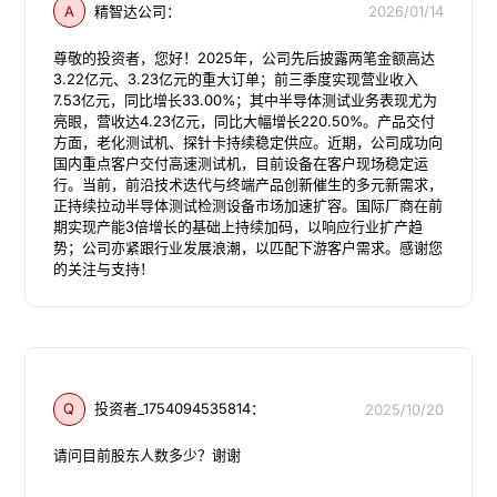
A
精智达公司：
2026/01/14
尊敬的投资者，您好！2025年，公司先后披露两笔金额高达
3.22亿元、3.23亿元的重大订单；前三季度实现营业收入
7.53亿元，同比增长33.00%；其中半导体测试业务表现尤为
亮眼，营收达4.23亿元，同比大幅增长220.50%。产品交付
方面，老化测试机、探针卡持续稳定供应。近期，公司成功向
国内重点客户交付高速测试机，目前设备在客户现场稳定运
行。当前，前沿技术迭代与终端产品创新催生的多元新需求，
正持续拉动半导体测试检测设备市场加速扩容。国际厂商在前
期实现产能3倍增长的基础上持续加码，以响应行业扩产趋
势；公司亦紧跟行业发展浪潮，以匹配下游客户需求。感谢您
的关注与支持！
Q
投资者_1754094535814：
2025/10/20
请问目前股东人数多少？谢谢