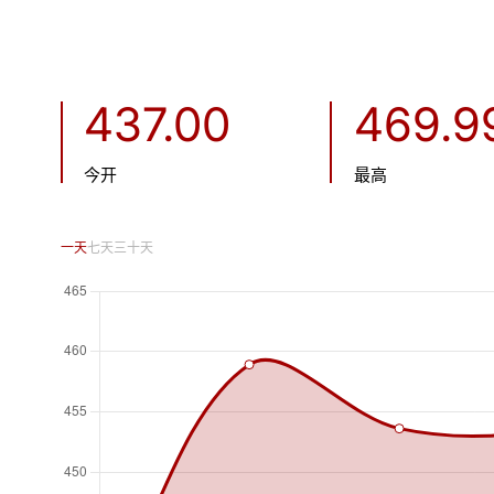
437.00
469.9
今开
最高
一天
七天
三十天