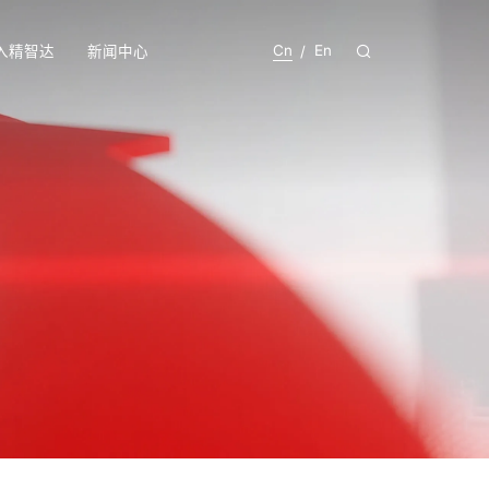
Cn
En
入精智达
新闻中心
/